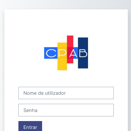
Ir para o conteúdo principal
Entrar em eLe
Nome de utilizador
Senha
Entrar