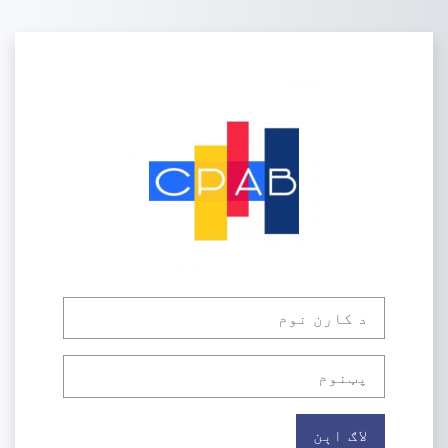
صلی منځپانګې ته تښل
eLearning CPABته لاګ اېن ش
د کارن نوم
پټنوم
لاګ اېن