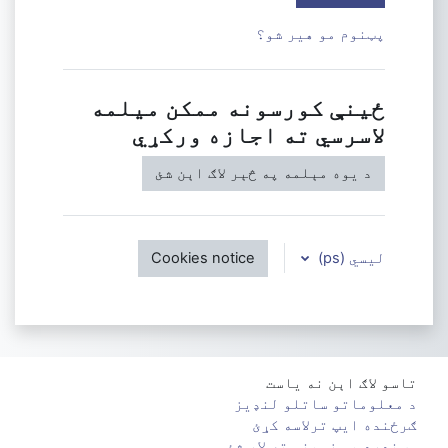
پټنوم مو هیر شو؟
ځینې کورسونه ممکن میلمه
لاسرسي ته اجازه ورکړي
د یوه مېلمه په څېر لاګ اېن شئ
لیسي ‎(ps)‎
Cookies notice
تاسو لاګ اېن نه یاست
د معلوماتو ساتلو لنډیز
ګرځنده ایپ ترلاسه کړئ
سټنډرډ پس زمینې ته لاړ شئ