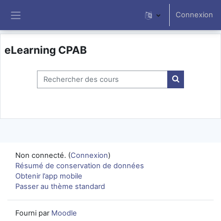
Passer au contenu principal
Connexion
Panneau latéral
eLearning CPAB
Rechercher des cours
Rechercher d
Non connecté. (
Connexion
)
Résumé de conservation de données
Obtenir l’app mobile
Passer au thème standard
Fourni par
Moodle